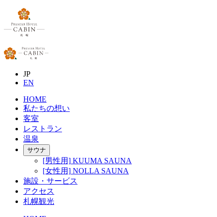
JP
EN
HOME
私たちの想い
客室
レストラン
温泉
サウナ
[男性用]
KUUMA SAUNA
[女性用]
NOLLA SAUNA
施設・サービス
アクセス
札幌観光