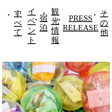
イ
観
す
そ
宿
PRESS
ベ
光
べ
の
泊
RELEASE
ン
情
て
他
ト
報