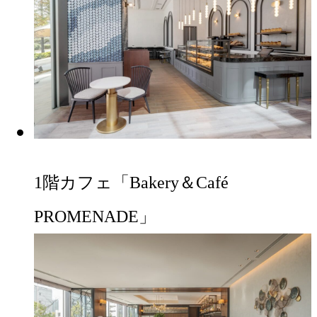
1階カフェ「Bakery＆Café
PROMENADE」